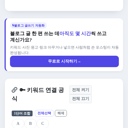
블로그 글쓰기 자동화
블로그 글 한 편 쓰는 데
아직도 몇 시간
씩 쓰고
계신가요?
키워드·사진·원고·링크 아무거나 넣으면 사람처럼 쓴 포스팅이 자동
완성됩니다.
무료로 시작하기
→
🔑 키워드 연결 공
전체 켜기
식
전체 끄기
1단어 조합
전체선택
해제
A
B
C